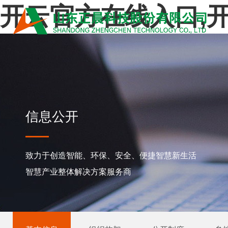
开云官方在线入口,开
信息公开
致力于创造智能、环保、安全、便捷智慧新生活
智慧产业整体解决方案服务商