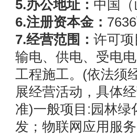
5.办公地址：
中国（
6.注册资本金：
76
7.经营范围：
许可项
输电、供电、受电电
工程施工。(依法须
展经营活动，具体经
准)一般项目:园林
发；物联网应用服务