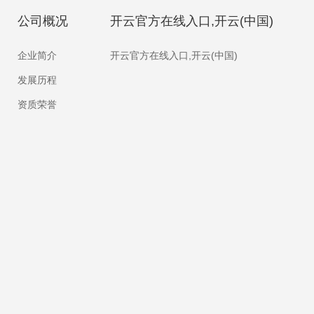
公司概况
开云官方在线入口,开云(中国)
企业简介
开云官方在线入口,开云(中国)
发展历程
资质荣誉