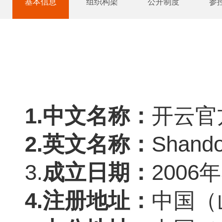
基本信息
组织构架
公开制度
参
1.中文名称：
开云官
2.英文名称：
Shando
3.
成立日期：
2006
4.注册地址：
中国（