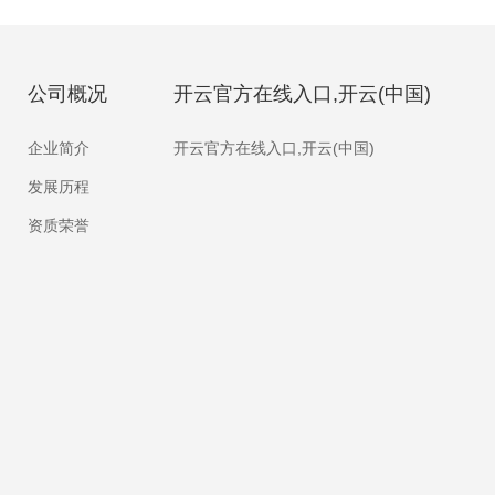
公司概况
开云官方在线入口,开云(中国)
企业简介
开云官方在线入口,开云(中国)
发展历程
资质荣誉