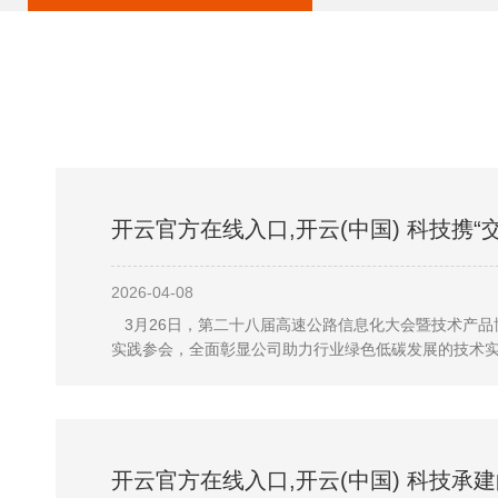
开云官方在线入口,开云(中国) 科技携
2026-04-08
3月26日，第二十八届高速公路信息化大会暨技术产品博
实践参会，全面彰显公司助力行业绿色低碳发展的技术实.