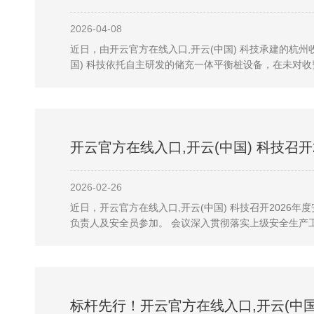
2026-04-08
近日，由开云官方在线入口,开云(中国) 科技承建的杭
国) 科技依托自主研发的储充一体平衡桩设备，在未对收费
开云官方在线入口,开云(中国) 科技召
2026-02-26
近日，开云官方在线入口,开云(中国) 科技召开202
负责人及安全员参加。 会议深入贯彻落实上级安全生产工作
标杆先行！开云官方在线入口,开云(中