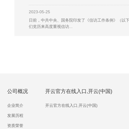
2023-05-25
日前，中共中央、国务院印发了《信访工作条例》（以下
们党历来高度重视信访...
公司概况
开云官方在线入口,开云(中国)
企业简介
开云官方在线入口,开云(中国)
发展历程
资质荣誉