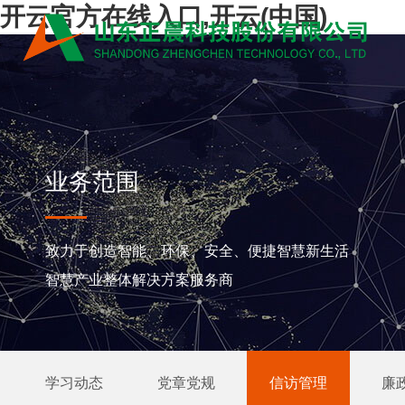
开云官方在线入口,开云(中国)
业务范围
致力于创造智能、环保、安全、便捷智慧新生活
智慧产业整体解决方案服务商
学习动态
党章党规
信访管理
廉