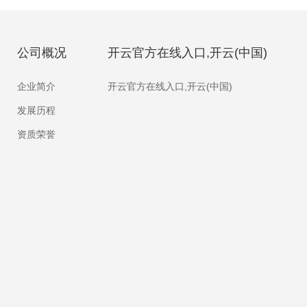
公司概况
开云官方在线入口,开云(中国)
企业简介
开云官方在线入口,开云(中国)
发展历程
资质荣誉