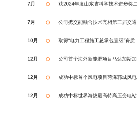
获2024年度山东省科学技术进步奖
7月
公司携交能融合技术亮相第三届交通
7月
取得“电力工程施工总承包壹级”资质
10月
公司首个海外新能源项目马达加斯加
12月
成功中标首个风电项目菏泽郓城风电
12月
成功中标世界海拔最高特高压变电站阿
12月