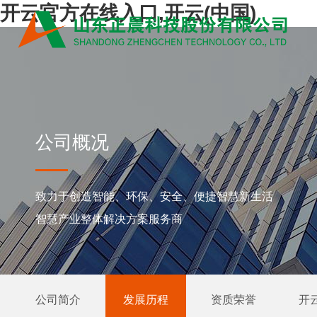
开云官方在线入口,开云(中国)
公司概况
致力于创造智能、环保、安全、便捷智慧新生活
智慧产业整体解决方案服务商
公司简介
发展历程
资质荣誉
开