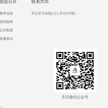
信息公开
联系方式
基本信息
开云官方在线入口,开云(中国)
组织架构
公开制度
权属单位
关注微信公众号
案号：