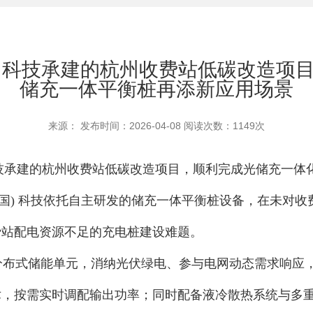
国) 科技承建的杭州收费站低碳改造项
储充一体平衡桩再添新应用场景
来源： 发布时间：2026-04-08 阅读次数：1149次
 科技承建的杭州收费站低碳改造项目，顺利完成光储充一
国) 科技依托自主研发的储充一体平衡桩设备，在未对
费站配电资源不足的充电桩建设难题。
分布式储能单元，消纳光伏绿电、参与电网动态需求响应
术，按需实时调配输出功率；同时配备液冷散热系统与多