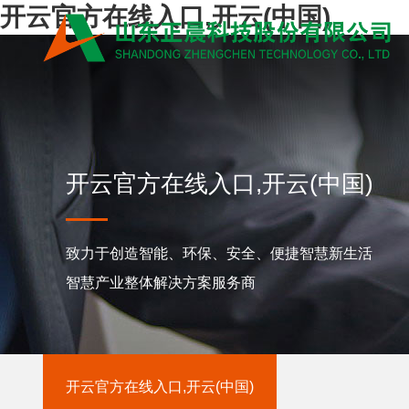
开云官方在线入口,开云(中国)
开云官方在线入口,开云(中国)
致力于创造智能、环保、安全、便捷智慧新生活
智慧产业整体解决方案服务商
开云官方在线入口,开云(中国)