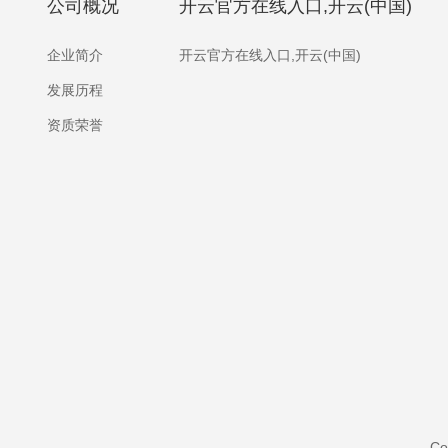
公司概况
开云官方在线入口,开云(中国)
企业简介
开云官方在线入口,开云(中国)
发展历程
资质荣誉
Co