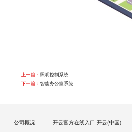
上一篇：
照明控制系统
下一篇：
智能办公室系统
公司概况
开云官方在线入口,开云(中国)