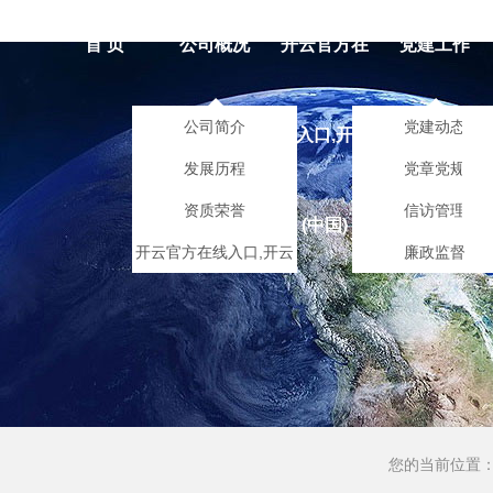
首 页
公司概况
开云官方在
党建工作
公司简介
党建动态
线入口,开云
发展历程
党章党规
资质荣誉
信访管理
(中国)
开云官方在线入口,开云
廉政监督
(中国)
您的当前位置