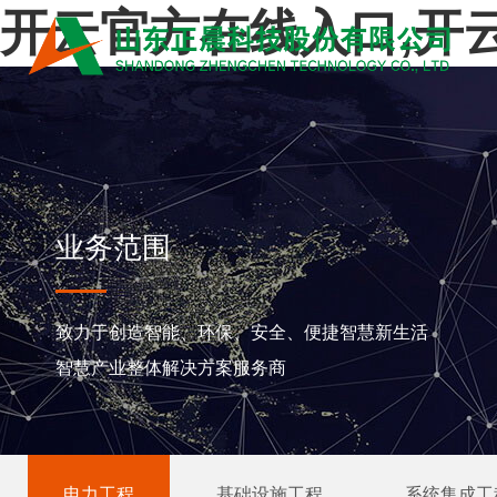
开云官方在线入口,开云
业务范围
致力于创造智能、环保、安全、便捷智慧新生活
智慧产业整体解决方案服务商
电力工程
基础设施工程
系统集成工