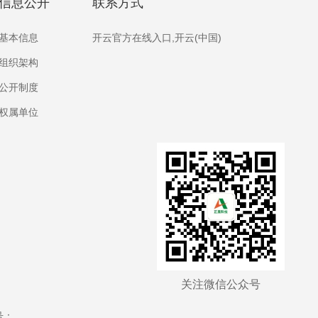
信息公开
联系方式
基本信息
开云官方在线入口,开云(中国)
组织架构
公开制度
权属单位
关注微信公众号
案号：