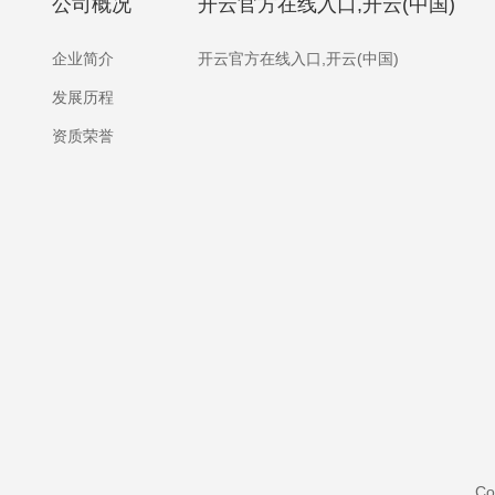
公司概况
开云官方在线入口,开云(中国)
企业简介
开云官方在线入口,开云(中国)
发展历程
资质荣誉
Co