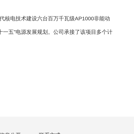
核电技术建设六台百万千瓦级AP1000非能动
十一五”电源发展规划。公司承接了该项目多个计