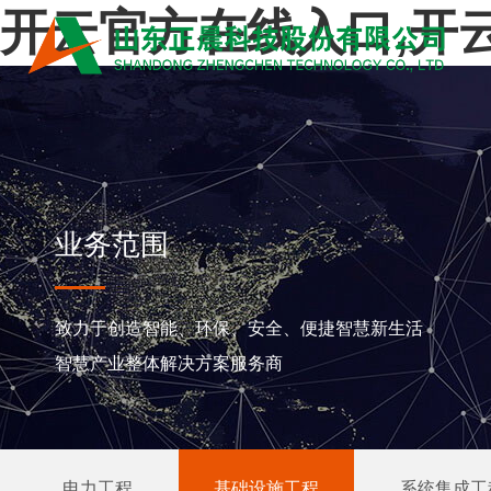
开云官方在线入口,开云
业务范围
致力于创造智能、环保、安全、便捷智慧新生活
智慧产业整体解决方案服务商
电力工程
基础设施工程
系统集成工