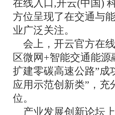
在线入口,开云(中国
方位呈现了在交通与
业广泛关注。
会上，开云官方在线入
区微网+智能交通能源
扩建零碳高速公路”成功
应用示范创新类”，充
位。
产业发展创新论坛上，