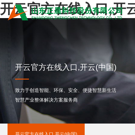
开云官方在线入口,开云
开云官方在线入口,开云(中国)
致力于创造智能、环保、安全、便捷智慧新生活
智慧产业整体解决方案服务商
开云官方在线入口,开云(中国)