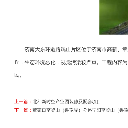
济南大东环道路鸡山片区位于济南市高新、章丘
丘，生态环境恶化，视觉污染较严重。工程内容为
民。
上一篇：
北斗新时空产业园装修及配套项目
下一篇：
董家口至梁山（鲁豫界）公路宁阳至梁山（鲁