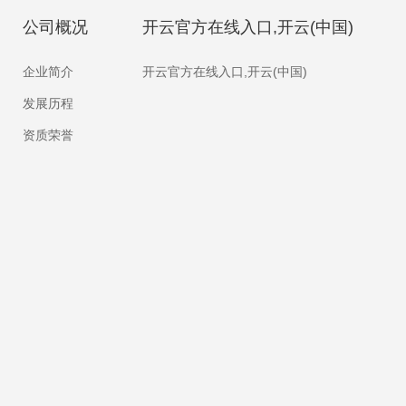
公司概况
开云官方在线入口,开云(中国)
企业简介
开云官方在线入口,开云(中国)
发展历程
资质荣誉