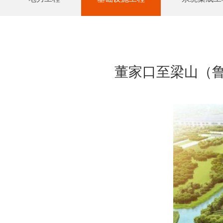
董家口至梁山（